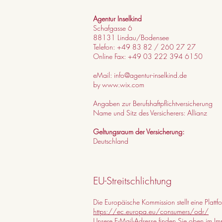
Agentur Inselkind
Schafgasse 6
88131 Lindau/Bodensee
Telefon:
+49 83 82 / 260 27 27
Online Fax: +49 03 222 394 6150
eMail:
info@agentur-inselkind.de
by
www.wix.com
Angaben zur Berufshaftpflichtversicherung
Name und Sitz des Versicherers: Allianz
Geltungsraum der Versicherung:
Deutschland
EU-Streitschlichtung
Die Europäische Kommission stellt eine Plattf
https://ec.europa.eu/consumers/odr/
Unsere E-Mail-Adresse finden Sie oben im Im